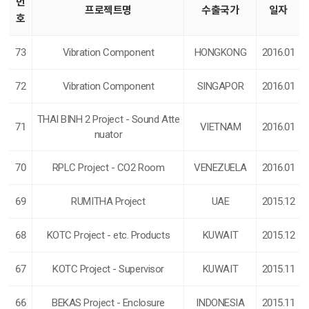
번
프로젝트명
수출국가
일자
호
73
Vibration Component
HONGKONG
2016.01
72
Vibration Component
SINGAPOR
2016.01
THAI BINH 2 Project - Sound Atte
71
VIETNAM
2016.01
nuator
70
RPLC Project - CO2 Room
VENEZUELA
2016.01
69
RUMITHA Project
UAE
2015.12
68
KOTC Project - etc. Products
KUWAIT
2015.12
67
KOTC Project - Supervisor
KUWAIT
2015.11
66
BEKAS Project - Enclosure
INDONESIA
2015.11