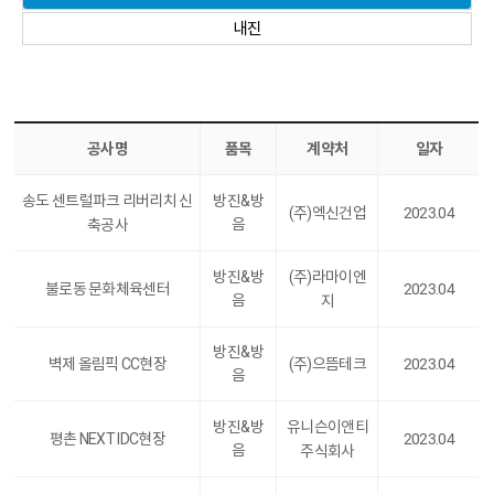
내진
공사명
품목
계약처
일자
송도 센트럴파크 리버리치 신
방진&방
(주)엑신건업
2023.04
음
축공사
방진&방
(주)라마이엔
불로동 문화체육센터
2023.04
음
지
방진&방
벽제 올림픽 CC현장
(주)으뜸테크
2023.04
음
방진&방
유니슨이앤티
평촌 NEXT IDC현장
2023.04
음
주식회사