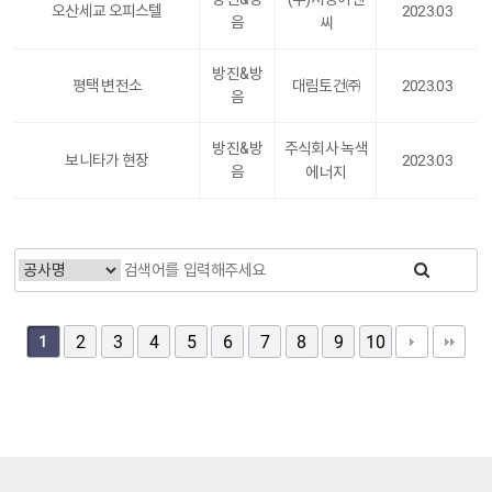
오산세교 오피스텔
2023.03
음
씨
방진&방
평택 변전소
대림토건㈜
2023.03
음
방진&방
주식회사 녹색
보니타가 현장
2023.03
음
에너지
1
2
3
4
5
6
7
8
9
10