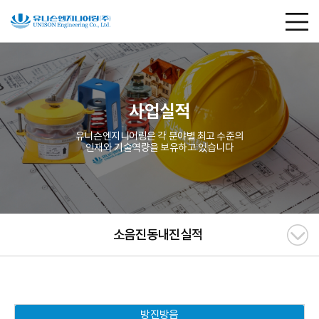
사업실적
유니슨엔지니어링은 각 분야별 최고 수준의
인재와 기술역량을 보유하고 있습니다
소음진동내진실적
방진방음