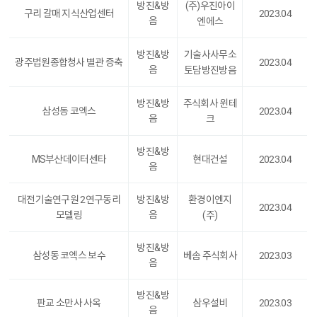
방진&방
(주)우진아이
구리 갈매 지식산업센터
2023.04
음
엔에스
방진&방
기술사사무소
광주법원종합청사 별관 증축
2023.04
음
토담방진방음
방진&방
주식회사 윈테
삼성동 코엑스
2023.04
음
크
방진&방
MS부산데이터센타
현대건설
2023.04
음
대전기술연구원 2연구동리
방진&방
환경이엔지
2023.04
음
모델링
(주)
방진&방
삼성동 코엑스 보수
베솜 주식회사
2023.03
음
방진&방
판교 소만사 사옥
삼우설비
2023.03
음