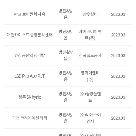
방진&방
판교 브이원텍 사옥
삼우설비
2023.03
음
방진&방
제이케이이엔
대전카이스트 중앙분석센터
2023.03
음
텍(주)
방진&방
효창공원역 냉각탑
한국철도공사
2023.03
음
방진&방
영화이엔티
LGD P10 A07 PJT
2023.03
음
(주)
방진&방
(주)중앙플랜
청주 SK hynix
2023.03
음
트
방진&방
(주)비에스이
과천 크리에이션 타워
2023.03
음
엔지
방진&방
(주)서정이앤